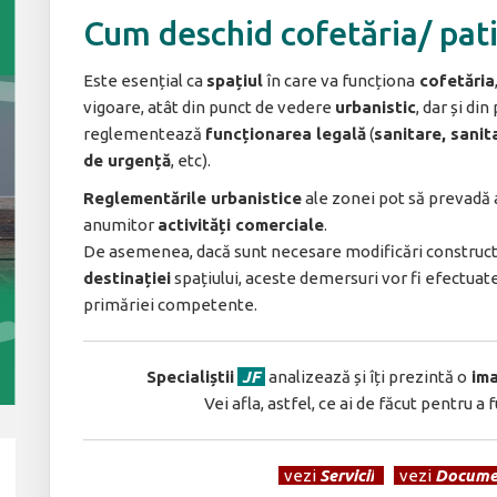
Cum deschid cofetăria/ pat
Este esențial ca
spațiul
în care va funcționa
cofetăria
vigoare, atât din punct de vedere
urbanistic
, dar și di
reglementează
funcționarea legală
(
sanitare, sanit
de urgență
, etc).
Reglementările urbanistice
ale zonei pot să prevadă
anumitor
activități comerciale
.
De asemenea, dacă sunt necesare modificări construct
destinației
spațiului, aceste demersuri vor fi efectuate
primăriei competente.
Specialiștii
JF
analizează și îți prezintă o
ima
Vei afla, astfel, ce ai de făcut pentru a
[
vezi
Servicii
]
[
vezi
Docume