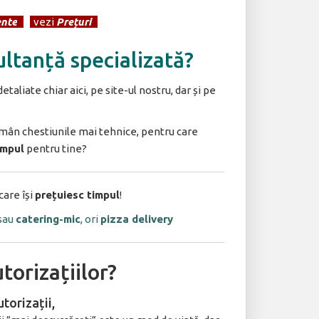
nte
]
[
vezi
Prețuri
]
ultanță specializată?
etaliate chiar aici, pe site-ul nostru, dar și pe
rămân chestiunile mai tehnice, pentru care
impul
pentru tine?
care își
prețuiesc timpul
!
 sau
catering-mic
, ori
pizza delivery
torizațiilor?
autorizații,