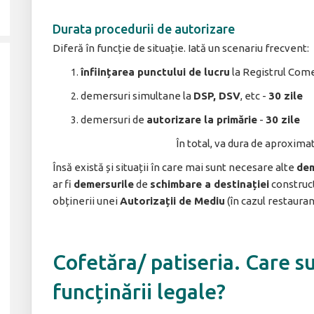
Durata procedurii de autorizare
Diferă în funcție de situație. Iată un scenariu frecvent:
înființarea punctului de lucru
la Registrul Come
demersuri simultane la
DSP, DSV
, etc -
30 zile
demersuri de
autorizare la primărie
-
30 zile
În total, va dura de aproximat
Însă există și situații în care mai sunt necesare alte
dem
ar fi
demersurile
de
schimbare a destinației
construct
obținerii unei
Autorizații de Mediu
(în cazul restaura
Cofetăra/ patiseria. Care s
funcținării legale?