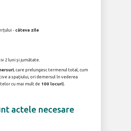
rțului -
câteva zile
iv 2 luni și jumătate.
ersuri
, care prelungesc termenul total, cum
ive a spațiului, ori demersul în vederea
ntelor cu mai mult de
100 locuri
).
unt actele necesare