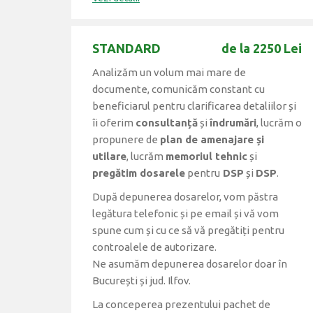
STANDARD
de la 2250 Lei
Analizăm un volum mai mare de
documente, comunicăm constant cu
beneficiarul pentru clarificarea detaliilor și
îi oferim
consultanță
și
îndrumări
, lucrăm o
propunere de
plan de amenajare și
utilare
, lucrăm
memoriul tehnic
și
pregătim dosarele
pentru
DSP
și
DSP
.
După depunerea dosarelor, vom păstra
legătura telefonic și pe email și vă vom
spune cum și cu ce să vă pregătiți pentru
controalele de autorizare.
Ne asumăm depunerea dosarelor doar în
București și jud. Ilfov.
La conceperea prezentului pachet de