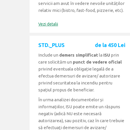
servicii am avut în vedere nevoile unităților
relativ mici (bistro, fast-food, pizzerie, etc).
Vezi detalii
STD._PLUS
de la 450 Lei
Include un
demers simplificat
la
ISU
prin
care solicităm un
punct de vedere oficial
privind eventuala obligație legală de a
efectua demersuri de avizare/ autorizare
privind securitatea la incendiu pentru
spațiul propus de beneficiar.
În urma analizei documentelor și
informațiilor, ISU poate emite un răspuns
negativ (adică NU este necesară
autorizarea), sau pozitiv, caz în care trebuie
să efectuați demersuri de avizare/