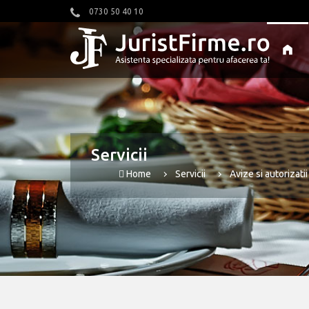
0730 50 40 10
Servicii
Home
Servicii
Avize si autorizati