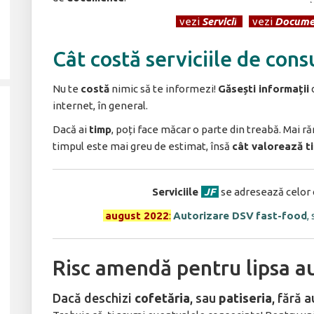
[
vezi
Servicii
]
[
vezi
Docume
Cât costă serviciile de cons
Nu te
costă
nimic să te informezi!
Găsești informații
d
internet, în general.
Dacă ai
timp
, poți face măcar o parte din treabă. Mai 
timpul este mai greu de estimat, însă
cât valorează t
Serviciile
JF
se adresează celor 
august 2022
:
Autorizare DSV
fast-food
,
Risc amendă pentru lipsa au
Dacă deschizi
cofetăria
, sau
patiseria
, fără 