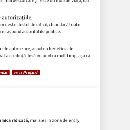
i ”mai descurcăreți” este un mod de viață, dar
 autorizațiile,
ri, este destul de dificil, chiar dacă toate
re răspund autoritățile publice.
ri de autorizare, ai putea beneficia de
na ta credință, însă nu pentru mult timp, așa că
nte
]
[
vezi
Prețuri
]
amică ridicată,
mai ales în zona de entry