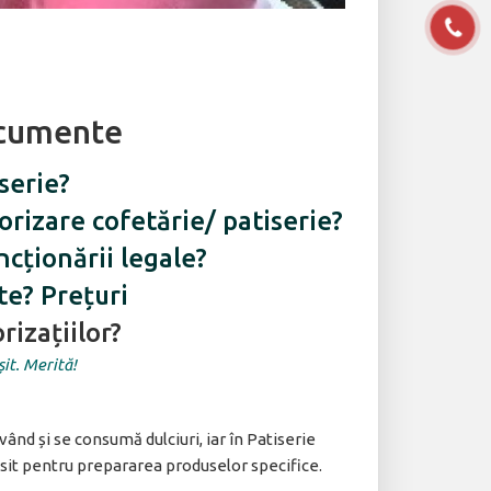
documente
serie?
rizare cofetărie/ patiserie?
cționării legale?
ate? Prețuri
rizațiilor?
șit. Merită!
vând și se consumă dulciuri, iar în Patiserie
losit pentru prepararea produselor specifice.