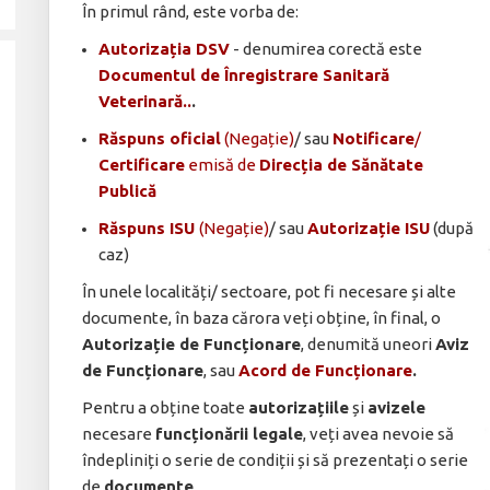
În primul rând, este vorba de:
Autorizația DSV
- denumirea corectă este
Documentul de Înregistrare Sanitară
Veterinară..
.
Răspuns oficial
(Negație)
/ sau
Notificare
/
Certificare
emisă de
Direcția de Sănătate
Publică
Răspuns ISU
(Negație)
/ sau
Autorizație ISU
(după
caz)
În unele localități/ sectoare, pot fi necesare și alte
documente, în baza cărora veți obține, în final, o
Autorizație de Funcționare
, denumită uneori
Aviz
de Funcționare
, sau
Acord de Funcționare
.
Pentru a obține toate
autorizațiile
și
avizele
necesare
funcționării legale
, veți avea nevoie să
îndepliniți o serie de condiții și să prezentați o serie
de
documente
.