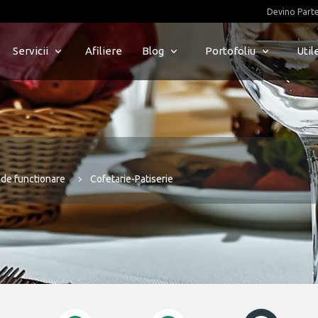
Devino Part
Servicii
Afiliere
Blog
Portofoliu
Util
i de functionare
Cofetarie-Patiserie