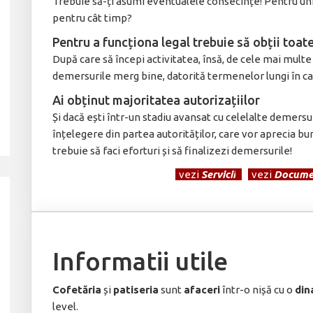
Trebuie să-ți asumi eventualele consecințe! Pentru uni
pentru cât timp?
Pentru a funcționa legal trebuie să obții toate
După care să începi activitatea, însă, de cele mai multe o
demersurile merg bine, datorită termenelor lungi în ca
Ai obținut majoritatea autorizațiilor
Și dacă ești într-un stadiu avansat cu celelalte demersu
înțelegere din partea autorităților, care vor aprecia bu
trebuie să faci eforturi și să finalizezi demersurile!
[
vezi
Servicii
]
[
vezi
Docume
Informatii utile
Cofetăria
și
patiseria
sunt
afaceri
într-o nișă cu o
din
level.