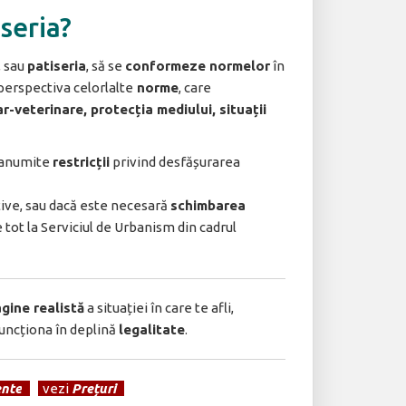
iseria?
, sau
patiseria
, să se
conformeze normelor
în
n perspectiva celorlalte
norme
, care
ar-veterinare, protecția mediului, situații
 anumite
restricții
privind desfășurarea
ive, sau dacă este necesară
schimbarea
 tot la Serviciul de Urbanism din cadrul
gine realistă
a situației în care te afli,
 funcționa în deplină
legalitate
.
nte
]
[
vezi
Prețuri
]